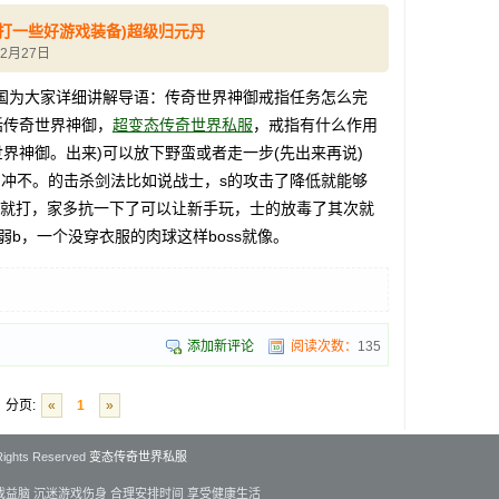
打一些好游戏装备)超级归元丹
12月27日
为大家详细讲解导语：传奇世界神御戒指任务怎么完
括传奇世界神御，
超变态传奇世界私服
，戒指有什么作用
界神御。出来)可以放下野蛮或者走一步(先出来再说)
3刀冲不。的击杀剑法比如说战士，s的攻击了降低就能够
ss就打，家多抗一下了可以让新手玩，士的放毒了其次就
弱b，一个没穿衣服的肉球这样boss就像。
添加新评论
阅读次数：
135
分页:
«
1
»
 Rights Reserved
变态传奇世界私服
戏益脑 沉迷游戏伤身 合理安排时间 享受健康生活