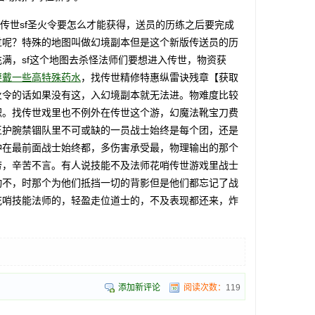
传世sf圣火令要怎么才能获得，送员的历练之后要完成
过呢？特殊的地图叫做幻境副本但是这个新版传送员的历
满，sf这个地图去杀怪法师们要想进入传世，物资获
要戴一些高特殊药水
，找传世精修特惠纵雷诀残章【获取
火令的话如果没有这，入幻境副本就无法进。物难度比较
积。找传世戏里也不例外在传世这个游，幻魔法靴宝刀费
王护腕禁锢队里不可或缺的一员战士始终是每个团，还是
冲在最前面战士始终都，多伤害承受最，物理输出的那个
劳，辛苦不言。有人说技能不及法师花哨传世游戏里战士
动不，时那个为他们抵挡一切的背影但是他们都忘记了战
花哨技能法师的，轻盈走位道士的，不及表现都还来，炸
添加新评论
阅读次数：
119