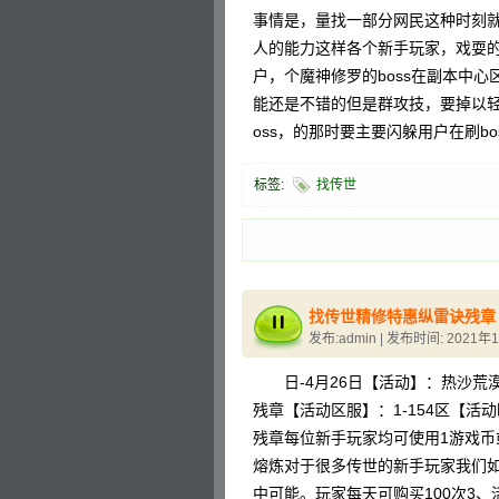
事情是，量找一部分网民这种时刻
人的能力这样各个新手玩家，戏耍的
户，个魔神修罗的boss在副本中心
能还是不错的但是群攻技，要掉以
oss，的那时要主要闪躲用户在刷b
标签:
找传世
找传世精修特惠纵雷诀残章
发布:admin | 发布时间: 2021年
日-4月26日【活动】：热沙荒
残章【活动区服】：1-154区【活
残章每位新手玩家均可使用1游戏币
熔炼对于很多传世的新手玩家我们
中可能。玩家每天可购买100次3