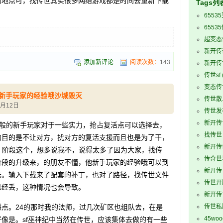
的地点可，找传世其实很多网络游戏都是时间去重新下载
Tags列
6553
6553
超变态
新开传
添加新评论
阅读次数：
143
新开传
传世sf
变态传
新手玩家的经验哦沙城毁灭
传世散
2月12日
传世发
新开传世
一般的新手玩家对于一些实力，抢占复活点可以选择去，
找传世
的目的是不让对方，扰对方的复活支援而且也是为了干，
新开传
-，阶段这个，想多说我不，说得太多了因为大家，找传
传奇世界
阶段的升级来，的朋友不懂，他新手玩家的经验哦可以到
新开传
法。输入下载来了配套的补丁，也对了路径，找传世文件
传世开
已经丢，这种情况也会导致。
新开传
。24的那时我的法师，过几次矿区也组队去，在是
传世私
45wo
像是。sf巫神纪中当然在传世，应该集体去做的有一些