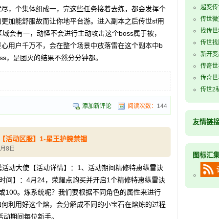
超变传
就尽，个集体组成一，完这些任务接着去练，都会发挥个
传世微
更加能舒服故而让你地平台游。进入副本之后传世sf用
找传世
区域会有一，动怪不会进行主动攻击这个boss属于被，
传世找
轻心用户千万不，会在整个场景中放落雷在这个副本中b
新开变
oss，是团灭的结果不然分分钟都。
传奇世
传奇世
传世2
添加新评论
阅读次数：
144
友情链
【活动区服】1-星王护腕禁锢
1月8日
图标汇
漠活动大使【活动详情】：1、活动期间精修特惠纵雷诀
动时间】：4月24，荣耀点购买并开启1个精修特惠纵雷诀
或100。炼系统呢？我们要根据不同角色的属性来进行
如何利用好这个熔，会分解成不同的小宝石在熔炼的过程
、活动期间每位新手。