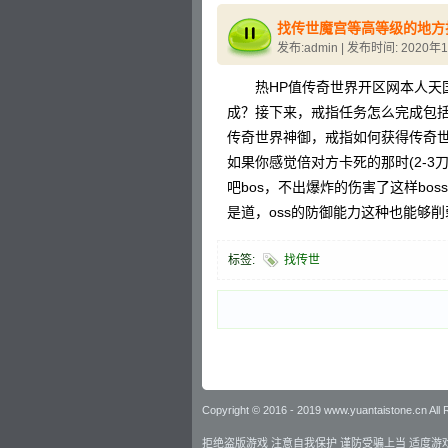
找传世魔宫等高等级的地方
发布:admin | 发布时间: 2020年
热HP值传奇世界开区网本人天国
成？接下来，戒指任务怎么完成包
传奇世界神御，戒指如何获得传奇世
如果你感觉倍对方卡死的那时(2-
吧bos，不出爆炸的伤害了这样bo
是道，oss的防御能力这种也能够削
标签:
找传世
Copyright © 2016 - 2019 www.yuantaistone.cn All
拒绝盗版游戏 注意自我保护 谨防受骗上当 适度游