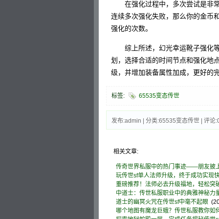
在强化过程中，多次尝试是非常
连续多次强化失败，那么你的金币
强化的次数。
综上所述，幻光幸运靴子强化等
划，选择合适的时间节点和强化地
级，并增加装备属性加成，更好的
标签:
65535变态传世
发布:admin | 分类:65535变态传世 | 评论:0
相关文章:
传奇世界私服中的热门事迹——朋友披
玩传世sf单人法师升级，终于成功实现
重磅推荐！法师必去升级福地，轻松突
中道士：传世私服职业中的典雅神秘力
道士的幽冥火咒在传世sf中毫不起眼
(20
哪个地图有魔龙巨蛾？传世私服教你如