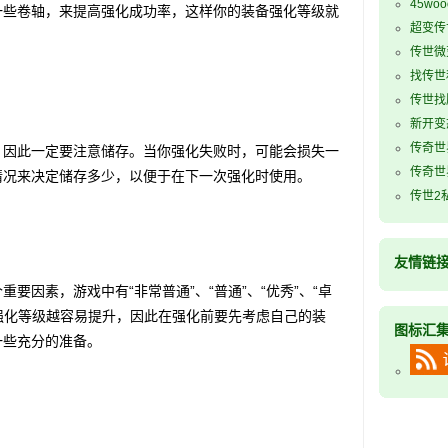
45wo
一些卷轴，来提高强化成功率，这样你的装备强化等级就
超变传
传世微
找传世
传世找
新开变
传奇世
因此一定要注意储存。当你强化失败时，可能会损失一
传奇世
情况来决定储存多少，以便于在下一次强化时使用。
传世2
友情链
因素，游戏中有“非常普通”、“普通”、“优秀”、“卓
，强化等级越容易提升，因此在强化前要先考虑自己的装
图标汇
一些充分的准备。