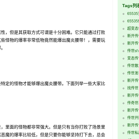
Tags列
6553
6553
超变态
性，但是其获取方式可谓是十分困难。它只能通过打败
新开传
这些怪物的爆率非常低物竟然能爆出魔炎腰带！，需要玩
新开传
得。
传世sf
变态传
传世散
传世发
新开传世
特定的怪物才能够爆出魔炎腰带。下面列举一些大家比
找传世
新开传
传奇世界
新开传
传世开
新开传
，里面的怪物都非常强大。但是只有当你打败了场景里
传世私
然恶魔的爆率比较低，但是只要你能够坚持打下去，总会