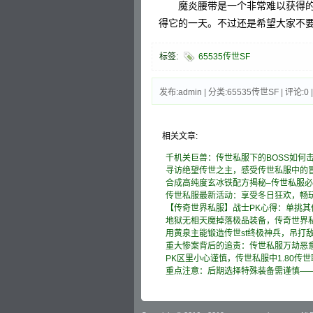
魔炎腰带是一个非常难以获得的
得它的一天。不过还是希望大家不
标签:
65535传世SF
发布:admin | 分类:65535传世SF | 评论:0 
相关文章:
千机关巨兽：传世私服下的BOSS如何
寻访绝望传世之主，感受传世私服中的
合成高纯度玄冰铁配方揭秘–传世私服
传世私服最新活动：享受冬日狂欢，畅
【传奇世界私服】战士PK心得：单挑其
地狱无相天魔掉落极品装备，传奇世界
用黄泉主能锻造传世sf终极神兵，吊打
重大惨案背后的追责：传世私服万劫恶意
PK区里小心谨慎，传世私服中1.80传
重点注意：后期选择特殊装备需谨慎—