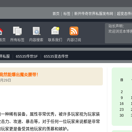
首页
标签
新开传奇世界私服发布网
超变态传
站长声明：
欢迎浏览本博
首页
所有标签
内容搜索
联系我们
内容订阅
界私服
65535传世SF
65535变态传世
竟然能爆出魔炎腰带！
6月29日
日
2
9
16
23
一种稀有装备，属性非常优秀，被许多玩家视为玩家装
30
攻击力、攻速、暴击等，对于任何一位玩家来说都是非常
的玩家更是备受其他玩家的羡慕和嫉妒。