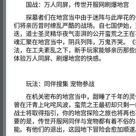
国战：万人同屏，传世开服网刷爆地宫
探墓者们在地宫当中由于迷阵与此岸花的
们将亲历昔时缭乱严酷的战场。自七国伊始，
迭，道士圣灵精华夜气澎湃的公开蛮荒之王在
魂汇聚在地宫当中，阴兵列阵，万鬼齐哭。《
法，在工夫紊乱之下，新手玩家能够亲历那些
体验万人同屏、刷爆地宫的快感。
玩法：同伴搜集 宠物参战
在机关密布的地宫当中，甜睡了千年的灵
曾在汗青上叱咤风波，蛮荒之王最初却只剩一
战士将取得指引，你的地宫探险之旅也将再也
要的是，传世开服网同伴与宠物都有着不俗的
能。有他们的退出，这园地下冒险会愈加顺遂