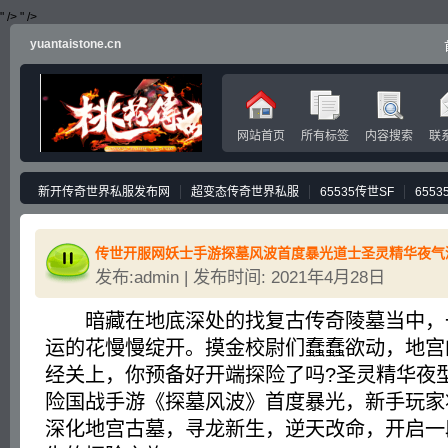
" />
" />
yuantaistone.cn
网站首页
所有标签
内容搜索
联
新开传奇世界私服发布网
超变态传奇世界私服
65535传世SF
655
发布:admin | 发布时间: 2021年4月28日
暗藏在地底深处的找复古传奇陵墓当中，
运的花慢慢绽开。摸金校尉们蠢蠢欲动，地宫
经关上，你预备好开端探险了吗?圣灵精华夜型
险国战手游《探墓风波》首度暴光，新手玩家
深化地宫古墓，寻龙新生，逆天改命，开启一